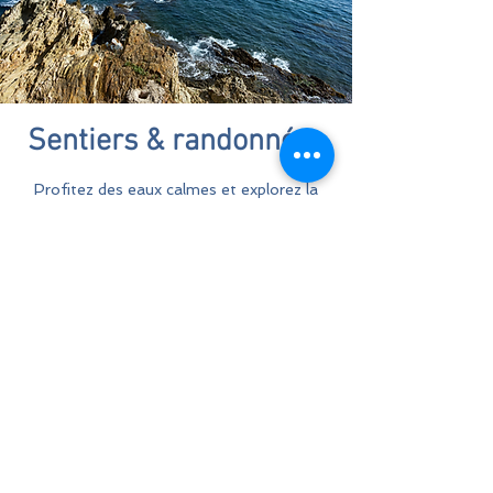
Sentiers & randonnées
Profitez des eaux calmes et explorez la
côte à votre rythme en paddle, une
activité à la fois sportive et relaxante.
Quelques adresses :
Tour de la Presqu'île Est de Giens (7,6 km)
Sentier du littorale Est de la Péninsule de
Giens (9,3 km)
Vieux Salin de Hyères (5,3 km)
ACCUEIL
LES STOECHADES