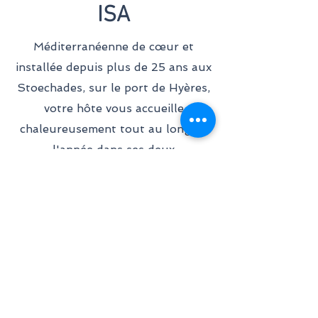
ISA
Méditerranéenne de cœur et
installée depuis plus de 25 ans aux
Stoechades, sur le port de Hyères,
votre hôte vous accueille
chaleureusement tout au long de
l'année dans ses deux
établissements situés à proximité
de la mer. Forte de son expérience
et de son attachement à la région,
elle saura rendre votre séjour aussi
agréable que mémorable.