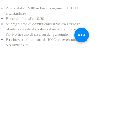
Arrivi: dalle 15.00 in bassa stagione alle 16.00 in
alta stagione
Partenze: fino alle 10.30
Vi preghiamo di comunicarci il vostro arrivo in
ritardo, in modo da potervi dare istruzioni per
l'arrivo in caso di assenza del personale.
È richiesto un deposito di 100€ per eventuali danni
o pulizie extra.
Deposito per gruppi (10%)
Condizioni di prenotazione
: Il cliente autorizza
l'hotel a trattenere, a titolo di caparra, l'importo del
30% del soggiorno con un minimo del prezzo della
prima notte. L'arrivo in hotel deve avvenire entro le
ore 18.30, altrimenti l'hotel, se non è stato in grado
di stabilire una procedura specifica per l'arrivo in
ritardo, potrà considerare la prenotazione annullata
per mancata presentazione e potranno essere
applicate le condizioni di cancellazione. L'hotel
avrà il diritto di riaffittare la camera. Il giorno della
partenza dall'hotel, la camera dovrà essere liberata
entro le ore 10.30.
Animali
: Se intendete essere accompagnati da uno
o più animali durante il vostro soggiorno in hotel, è
indispensabile che contattiate preventivamente la