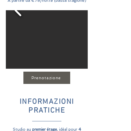
A partire da €78/notte (bassa stagione)
Prenotazione
INFORMAZIONI
PRATICHE
Studio au
premier étage
, idéal pour
4