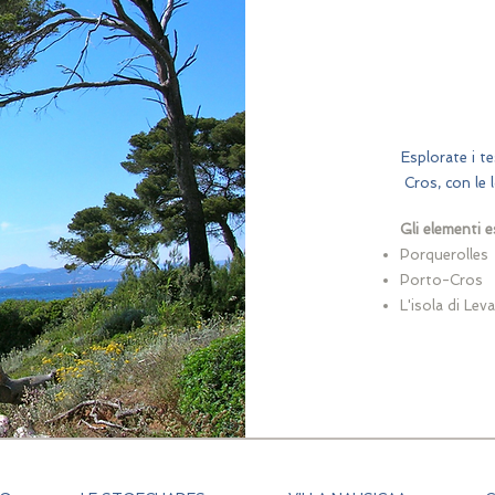
Esplorate i t
Cros, con le 
Gli elementi e
Porquerolles
Porto-Cros
L'isola di Lev