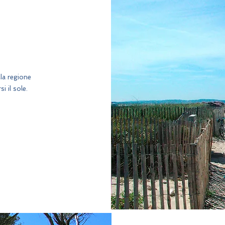
lla regione
i il sole.