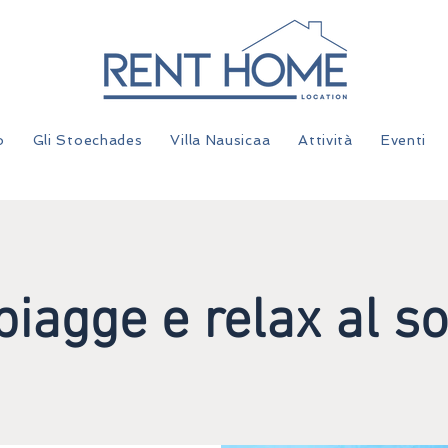
o
Gli Stoechades
Villa Nausicaa
Attività
Eventi
piagge e relax al so